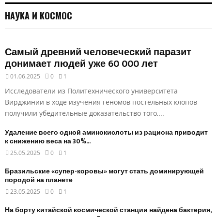
НАУКА И КОСМОС
Самый древний человеческий паразит
донимает людей уже 60 000 лет
01.06.2025
0
1
Исследователи из Политехнического университета
Вирджинии в ходе изучения геномов постельных клопов
получили убедительные доказательство того,...
Удаление всего одной аминокислоты из рациона приводит
к снижению веса на 30%...
25.05.2025
0
1
Бразильские «супер-коровы» могут стать доминирующей
породой на планете
23.05.2025
0
1
На борту китайской космической станции найдена бактерия,