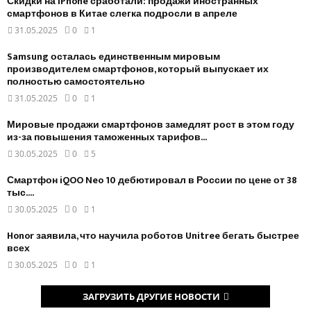
Скидки на iPhone сработали: продажи иностранных
смартфонов в Китае слегка подросли в апреле
31.05.2025
0
1
Samsung осталась единственным мировым
производителем смартфонов, который выпускает их
полностью самостоятельно
31.05.2025
0
1
Мировые продажи смартфонов замедлят рост в этом году
из-за повышения таможенных тарифов...
30.05.2025
0
5
Смартфон iQOO Neo 10 дебютировал в России по цене от 38
тыс....
30.05.2025
0
1
Honor заявила, что научила роботов Unitree бегать быстрее
всех
30.05.2025
0
1
ЗАГРУЗИТЬ ДРУГИЕ НОВОСТИ