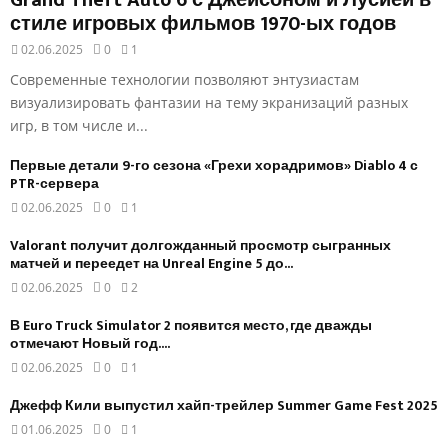
Grand Theft Auto 6 с Джейсоном и Лусией в
стиле игровых фильмов 1970-ых годов
02.06.2025
0
1
Современные технологии позволяют энтузиастам
визуализировать фантазии на тему экранизаций разных
игр, в том числе и...
Первые детали 9-го сезона «Грехи хорадримов» Diablo 4 с
PTR-сервера
02.06.2025
0
1
Valorant получит долгожданный просмотр сыгранных
матчей и переедет на Unreal Engine 5 до...
02.06.2025
0
2
В Euro Truck Simulator 2 появится место, где дважды
отмечают Новый год....
02.06.2025
0
1
Джефф Кили выпустил хайп-трейлер Summer Game Fest 2025
01.06.2025
0
1