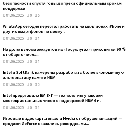
безопасности спустя годы, вопреки официальным срокам
поддержки
01.06.2025
0
6
WhatsApp сегодня перестал работать на миллионах iPhone и
других смартфонов по всему...
01.06.2025
0
1
На долю взлома аккаунтов на «Госуслугах» приходится 90 %
от общего числа...
01.06.2025
0
1
Intel и SoftBank намерены разработать более экономичную
альтернативу памяти HBM
01.06.2025
0
5
Intel представила EMIB-T — технологию упаковки
многокристальных чипов с поддержкой HBM4 и...
01.06.2025
0
1
Игровые видеокарты спасли Nvidia от обрушения акций —
продажи GeForce оказались рекордными...