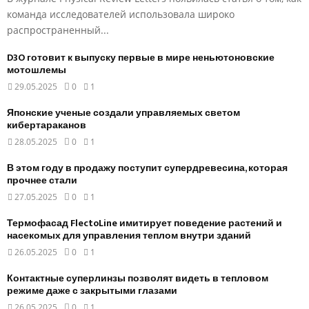
команда исследователей использовала широко
распространенный...
D3O готовит к выпуску первые в мире неньютоновские
мотошлемы
29.05.2025
0
1
Японские ученые создали управляемых светом
кибертараканов
28.05.2025
0
1
В этом году в продажу поступит супердревесина, которая
прочнее стали
27.05.2025
0
1
Термофасад FlectoLine имитирует поведение растений и
насекомых для управления теплом внутри зданий
26.05.2025
0
1
Контактные суперлинзы позволят видеть в тепловом
режиме даже с закрытыми глазами
26.05.2025
0
1