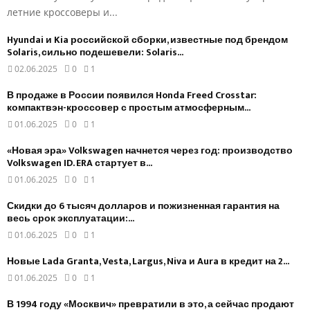
летние кроссоверы и...
Hyundai и Kia российской сборки, известные под брендом
Solaris, сильно подешевели: Solaris...
02.06.2025
0
1
В продаже в России появился Honda Freed Crosstar:
компактвэн-кроссовер с простым атмосферным...
01.06.2025
0
1
«Новая эра» Volkswagen начнется через год: производство
Volkswagen ID. ERA стартует в...
01.06.2025
0
1
Скидки до 6 тысяч долларов и пожизненная гарантия на
весь срок эксплуатации:...
01.06.2025
0
1
Новые Lada Granta, Vesta, Largus, Niva и Aura в кредит на 2...
01.06.2025
0
1
В 1994 году «Москвич» превратили в это, а сейчас продают