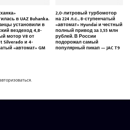
уханка»
2,0-литровый турбомотор
илась в UAZ Buhanka.
на 224 л.с., 8-ступенчатый
анцы установили в
«автомат» Hyundai и честный
кий вездеход 4,8-
полный привод за 3,55 млн
ый мотор V8 от
рублей. В России
t Silverado и 4-
подорожал самый
чатый «автомат» GM
популярный пикап — JAC T9
авторизоваться
.