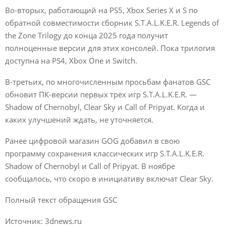
Во-вторых, работающий на PS5, Xbox Series X и S по
обратной совместимости сборник S.T.A.L.K.E.R. Legends of
the Zone Trilogy до конца 2025 года получит
полноценные версии для этих консолей. Пока трилогия
доступна на PS4, Xbox One и Switch.
В-третьих, по многочисленным просьбам фанатов GSC
обновит ПК-версии первых трёх игр S.T.A.L.K.E.R. —
Shadow of Chernobyl, Clear Sky и Call of Pripyat. Когда и
каких улучшений ждать, не уточняется.
Ранее цифровой магазин GOG добавил в свою
программу сохранения классических игр S.T.A.L.K.E.R.
Shadow of Chernobyl и Call of Pripyat. В ноябре
сообщалось, что скоро в инициативу включат Clear Sky.
Полный текст обращения GSC
Источник: 3dnews.ru