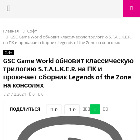
PRIMARY
MENU
Главная
Софт
GSC Game World обновит классическую трилогию S.T.A.L.K.E.R.
на ПК и прокачает сборник Legends of the Zone на консолях
Софт
GSC Game World обновит классическую
трилогию S.T.A.L.K.E.R. на ПК и
прокачает сборник Legends of the Zone
на консолях
21.12.2024
0
6
ПОДЕЛИТЬСЯ
0
0